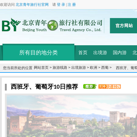
欢迎访问
北京青年旅行社官网
请
登 录
|
注 册
所有目的地分类
首页
出境游
国内游
北
网站首页 >
旅游线路 >
出境旅游 >
欧洲 >
西葡 >
您当前所处的位置：
西班牙、葡萄
西班牙、葡萄牙10日推荐