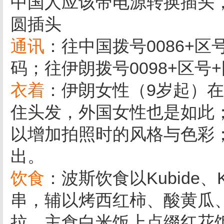
中国人应该带电源转换插头，
圆插头
通讯
：往中国拨号0086+区
码；往伊朗拨号0098+区号
衣着
：伊朗女性（9岁起）
住头发，外国女性也是如此；
以增加拍照时的风格与色彩
出。
饮食
：波斯饮食以Kubide
串，辅以烤西红柿、酸黄瓜
拉，主食白米饭上点缀红花