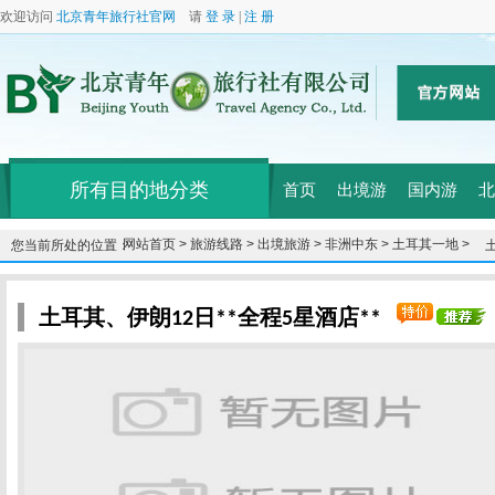
欢迎访问
北京青年旅行社官网
请
登 录
|
注 册
所有目的地分类
首页
出境游
国内游
北
网站首页 >
旅游线路 >
出境旅游 >
非洲中东 >
土耳其一地 >
您当前所处的位置：
土耳其、伊朗12日**全程5星酒店**