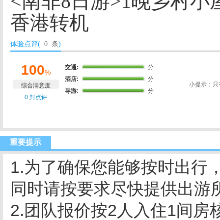
<南非8日游>1晚乡村
香港转机
体验点评(
0 条
)
100
交通:
分
%
酒店:
分
小提示：只
综合满意度
导游:
分
0 封点评
重要提示
1.为了确保您能够按时出行
同时请按要求尽快提供出游
2.团队报价按2人入住1间