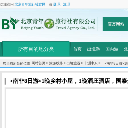
欢迎访问
北京青年旅行社官网
请
登 录
|
注 册
所有目的地分类
首页
出境游
国内游
北
网站首页 >
旅游线路 >
出境旅游 >
非洲中东 >
您当前所处的位置：
<南非8日游>
香港转机
<南非8日游>1晚乡村小屋，1晚酒庄酒店，国