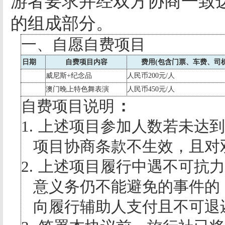
游者要求并经双方协商一致
的组成部分。
一、自愿自费项目
日期
自费项目内容
费用
(
包含门票、车费、司
威尼斯
+
纪念品
人民币
200
元
/
人
澳门晚上特色舞表演
人民币
450
元
/
人
自费项目说明
：
1.
上述项目参加人数若未达到
项目协商条款不生效，且对
2.
上述项目履行中遇不可抗力
意义务仍不能避免的事件的
向履行辅助人支付且不可退