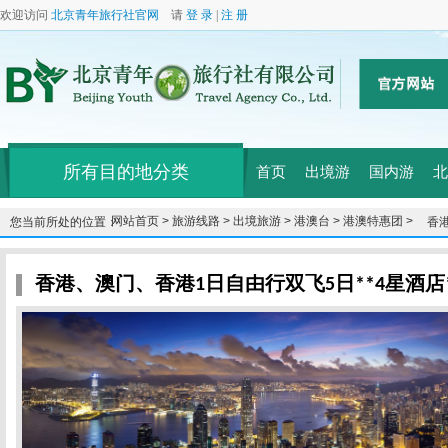
欢迎访问
北京青年旅行社官网
请
登 录
|
注 册
所有目的地分类
首页
出境游
国内游
北
网站首页 >
旅游线路 >
出境旅游 >
港澳台 >
港澳特惠团 >
您当前所处的位置：
香港
香港、澳门、香港1日自由行双飞5日**4星酒店