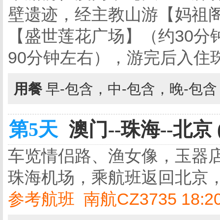
壁遗迹，经主教山游【妈祖阁
【盛世莲花广场】（约30分
90分钟左右），游完后入住
用餐
早-包含，中-包含，晚-包
第5天
澳门--珠海--北京 
车览情侣路、渔女像，玉器店
珠海机场，乘航班返回北京
参考航班 南航CZ3735 18:20