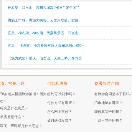
神农架、武当山、襄阳古城双卧6日**老年团**
恩施土司城、恩施大峡谷、云龙河地缝、宜昌、
宜昌、神农架、神农顶、天燕风景区、武当山、
宜昌、 神农架、神农祭坛三峡大瀑布武当山双卧
《魅力武隆》重庆、仙女山、天生三桥、多彩芙
预订常见问题
付款和发票
签署旅游合同
78岁老人报团旅游被拒！因为
签约可以刷卡吗？
有旅游合同范本下载吗
啥？
付款方式有哪些？
门市地址在哪里？
纯玩是什么意思？
怎么网上支付？
能传真签合同吗？
单房差是什么？
如何获取发票？
可以不签合同吗？
双飞、双卧都是什么意思？