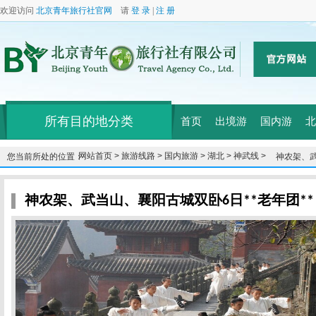
欢迎访问
北京青年旅行社官网
请
登 录
|
注 册
所有目的地分类
首页
出境游
国内游
北
网站首页 >
旅游线路 >
国内旅游 >
湖北 >
神武线 >
您当前所处的位置：
神农架、武
神农架、武当山、襄阳古城双卧6日**老年团**