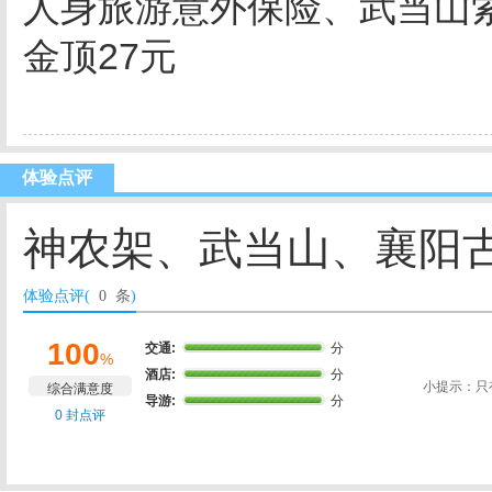
人身旅游意外保险、武当山索道
金顶27元
体验点评
神农架、武当山、襄阳古
体验点评(
0 条
)
100
交通:
分
%
酒店:
分
小提示：只
综合满意度
导游:
分
0 封点评