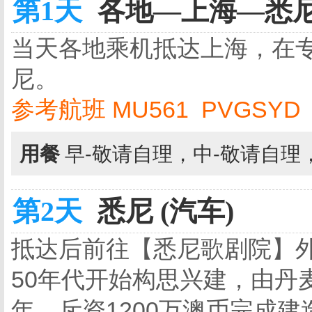
第1天
各地—上海—悉尼 
当天各地乘机抵达上海，在
尼。
参考航班 MU561 PVGSYD 2
用餐
早-敬请自理，中-敬请自理
第2天
悉尼 (汽车)
抵达后前往【悉尼歌剧院】外
50年代开始构思兴建，由丹
年、斥资1200万澳币完成