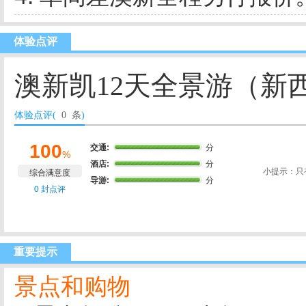
体验点评
澳新凯12天全景游（新
体验点评(
0 条
)
100
交通:
分
%
酒店:
分
小提示：只
综合满意度
导游:
分
0 封点评
重要提示
景点和购物