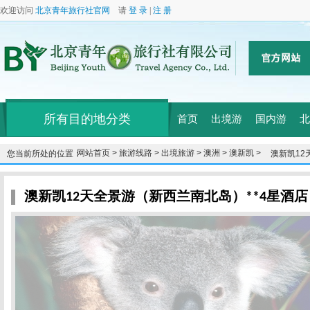
欢迎访问
北京青年旅行社官网
请
登 录
|
注 册
所有目的地分类
首页
出境游
国内游
北
网站首页 >
旅游线路 >
出境旅游 >
澳洲 >
澳新凯 >
您当前所处的位置：
澳新凯12
澳新凯12天全景游（新西兰南北岛）**4星酒店