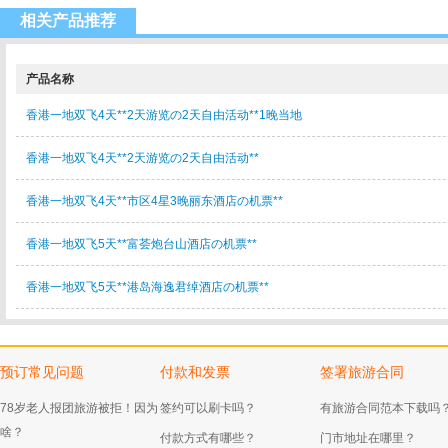
相关产品推荐
产品名称
香港一地双飞4天**2天游览の2天自由活动**1晚当地
香港一地双飞4天**2天游览の2天自由活动**
香港一地双飞4天**市区4星3晚丽东酒店の机票**
香港一地双飞5天**富荟炮台山酒店の机票**
香港一地双飞5天**港岛海逸君绰酒店の机票**
预订常见问题
付款和发票
签署旅游合同
78岁老人报团旅游被拒！因为
签约可以刷卡吗？
有旅游合同范本下载吗
啥？
付款方式有哪些？
门市地址在哪里？