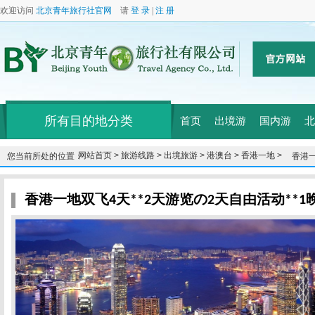
欢迎访问
北京青年旅行社官网
请
登 录
|
注 册
所有目的地分类
首页
出境游
国内游
北
网站首页 >
旅游线路 >
出境旅游 >
港澳台 >
香港一地 >
您当前所处的位置：
香港一
星酒
香港一地双飞4天**2天游览の2天自由活动**