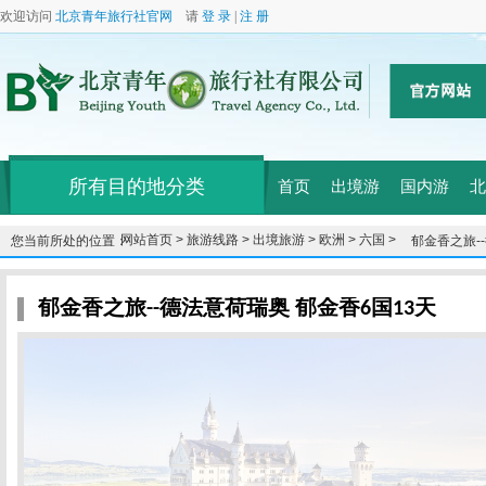
欢迎访问
北京青年旅行社官网
请
登 录
|
注 册
所有目的地分类
首页
出境游
国内游
北
网站首页 >
旅游线路 >
出境旅游 >
欧洲 >
六国 >
您当前所处的位置：
郁金香之旅-
郁金香之旅--德法意荷瑞奥 郁金香6国13天