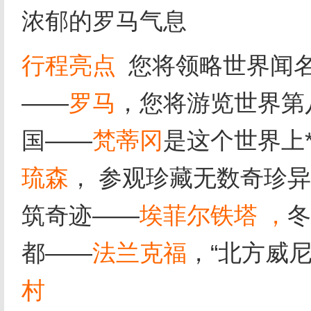
浓郁的罗马气息
行程亮点
您将领略世界闻名
——
罗马
，您将游览世界第
国——
梵蒂冈
是这个世界上
琉森
， 参观珍藏无数奇珍
筑奇迹——
埃菲尔铁塔 ，
冬
都——
法兰克福
，“北方威尼
村