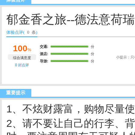
郁金香之旅--德法意荷瑞
体验点评(
0 条
)
100
交通:
分
%
酒店:
分
小提示：只
综合满意度
导游:
分
0 封点评
重要提示
1、不炫财露富，购物尽量使
2、请不要让自己的行李、