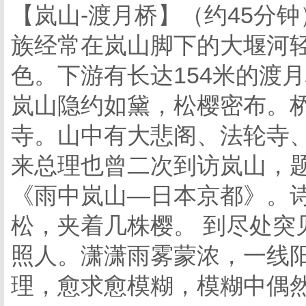
【岚山-渡月桥】（约45分
族经常在岚山脚下的大堰河
色。下游有长达154米的渡
岚山隐约如黛，松樱密布。
寺。山中有大悲阁、法轮寺
来总理也曾二次到访岚山，
《雨中岚山—日本京都》。
松，夹着几株樱。 到尽处突
照人。潇潇雨雾蒙浓，一线阳
理，愈求愈模糊，模糊中偶