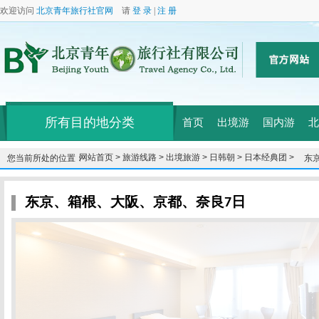
欢迎访问
北京青年旅行社官网
请
登 录
|
注 册
所有目的地分类
首页
出境游
国内游
北
网站首页 >
旅游线路 >
出境旅游 >
日韩朝 >
日本经典团 >
您当前所处的位置：
东
东京、箱根、大阪、京都、奈良7日