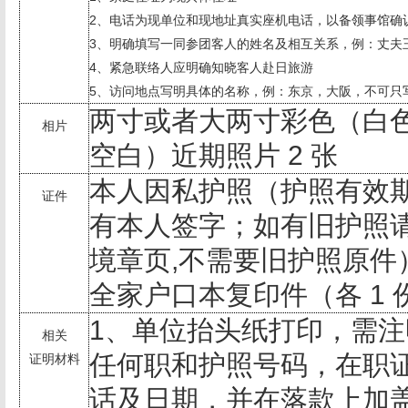
2
、电话为现单位和现地址真实座机电话，以备领事馆确
3
、明确填写一同参团客人的姓名及相互关系，例：丈夫
4
、紧急联络人应明确知晓客人赴日旅游
5
、访问地点写明具体的名称，例：东京，大阪，不可只
两寸或者大两寸彩色（白
相片
空白）近期照片
2
张
本人因私护照（护照有效期
证件
有本人签字；如有旧护照
境章页
,
不需要旧护照原件
全家户口本复印件（各
1
1
、单位抬头纸打印，需注
相关
任何职和护照号码，在职
证明材料
话及日期，并在落款上加