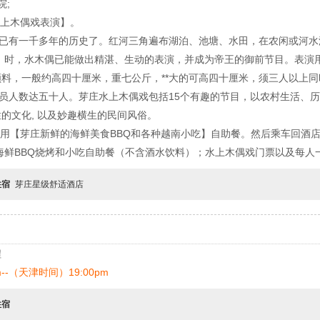
院;
【水上木偶戏表演】。
今已有一千多年的历史了。红河三角遍布湖泊、池塘、水田，在农闲或河
25年）时，水木偶已能做出精湛、生动的表演，并成为帝王的御前节目。表
料，一般约高四十厘米，重七公斤，**大的可高四十厘米，须三人以上
演员人数达五十人。芽庄水上木偶戏包括15个有趣的节目，以农村生活、
的文化, 以及妙趣横生的民间风俗。
餐厅，享用【芽庄新鲜的海鲜美食BBQ和各种越南小吃】自助餐。然后乘车回酒
海鲜BBQ烧烤和小吃自助餐（不含酒水饮料）；水上木偶戏门票以及每人
住宿
芽庄星级舒适酒店
程
m--（天津时间）19:00pm
住宿