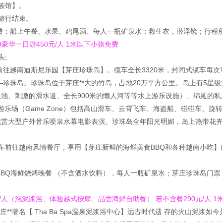
水族馆】。
，旅行结束。
费；船上午餐、水果、鸡尾酒、每人一瓶矿泉水；救生衣，潜浮镜；行程
Q豪华一日游450元/人 1米以下小孩免费
头;
缆车前往越南迪斯尼乐园【芽庄珍珠岛】。缆车全长3320米，封闭式缆车每次
海岛—珍珠岛。珍珠岛位于芽庄**大的竹岛，占地20万平方公里。岛上有5星
（包括人工造浪池、刺激的滑水道、全长900米的懒人河等等水上游乐设施）、绵延
ld）、大型游乐场（Game Zone）包括高山滑车、云霄飞车、海盗船、碰碰车、旋转木
还可以观赏大型户外音乐喷泉水幕电影表演。珍珠岛全年阳光明媚，岛上热带
再乘车前往越南风情餐厅，享用【芽庄新鲜的海鲜美食BBQ和各种越南小吃
BBQ海鲜烧烤晚餐 （不含酒水饮料），每人一瓶矿泉水；芽庄珍珠岛门
/人（泡泥浆浴、体验越式按摩、品尝海鲜自助餐） 若不含餐290元/人 
前往芽庄**著名【 Tha Ba Spa温泉泥浆浴中心】远古时代遗 存的火山