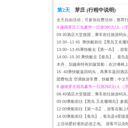
第2天
芽庄 (行程中说明)
全天自由活动，可参加自费活动，推荐
A 越南芽庄三岛豪华一日游380元/人（
09:30酒店大堂接团，乘车前往旅游码头;
10:30--11:45 乘快艇前往【黑
13:00--13:45乘快艇去【第一岛】
14:00--15:30 乘快艇去【蚕岛
木舟、划越南特有的簸箕船；在沙滩椅
15 :40乘快艇返回码头，再乘车返回
团费包含:空调旅游车费，快艇费；中文
B 越南芽庄四岛豪华一日游260元/人（
08:40酒店大堂接团，乘车前往旅游码头
09:00乘船前往【黑岛 又名珊瑚岛】
12:00乘船前往【第一岛】，游客在船
14:00乘船前往【蚕岛】，蚕岛是4星
上活动爱好者的必游之地。 游客可以划