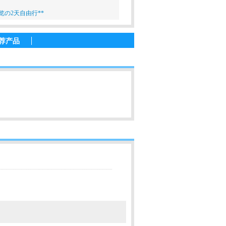
览の2天自由行**
荐产品