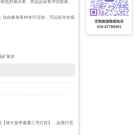
筋骨也舒展开来。旁边还设有冲击喷泉，
钟；自由参加各种水疗活动，可以在冷水或
定制旅游路线电话
010-87789401
瓶矿泉水
参观【保大皇帝避暑三号行宫】，这座行宫