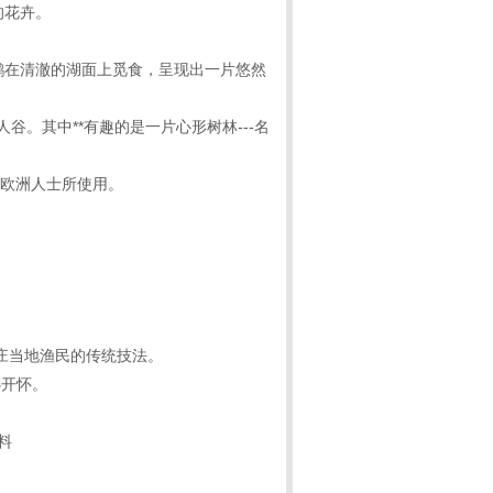
的花卉。
天鹅在清澈的湖面上觅食，呈现出一片悠然
。其中**有趣的是一片心形树林---名
他欧洲人士所使用。
芽庄当地渔民的传统技法。
心开怀。
料