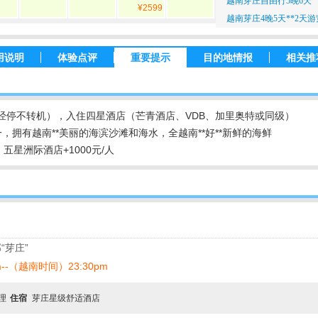
越南芽庄自由行5晚6天
¥2599
越南芽庄4晚5天**2天游
用说明
体验点评
重要提示
目的地情报
相关推
不经停不转机），入住四星酒店（芒青酒店、VDB、加里奥特或同级）
一，拥有越南**美丽的海滨沙滩和海水，全越南**好**新鲜的海鲜
五星洲际酒店+1000元/人
“芽庄”
m--（越南时间）23:30pm
自理
住宿
芽庄星级舒适酒店