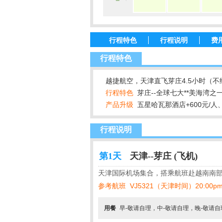
行程特色
行程说明
费
行程特色
越捷航空，天津直飞芽庄4.5小时（
行程特色
芽庄--全球七大**美海湾之
产品升级
五星哈瓦那酒店+600元/人、
行程说明
第1天
天津--芽庄 (飞机)
天津国际机场集合，搭乘航班赴越南南部
参考航班
VJ5321（天津时间）20:00p
用餐
早-敬请自理，中-敬请自理，晚-敬请