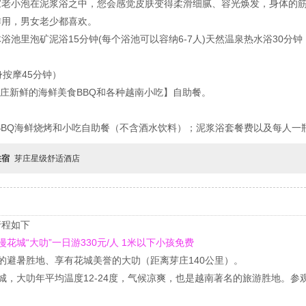
家老小泡在泥浆浴之中，您会感觉皮肤变得柔滑细腻、容光焕发，身体的
作用，男女老少都喜欢。
池里泡矿泥浴15分钟(每个浴池可以容纳6-7人)天然温泉热水浴30分
按摩45分钟）
【芽庄新鲜的海鲜美食BBQ和各种越南小吃】自助餐。
BBQ海鲜烧烤和小吃自助餐（不含酒水饮料）；泥浆浴套餐费以及每人一
住宿
芽庄星级舒适酒店
行程如下
花城“大叻”一日游330元/人 1米以下小孩免费
名的避暑胜地、享有花城美誉的大叻（距离芽庄140公里）。
小城，大叻年平均温度12-24度，气候凉爽，也是越南著名的旅游胜地。