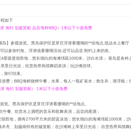
行程如下
浮潜 海钓 划簸箕船 品尝海鲜BBQ）1米以下小孩免费
岛又名珊瑚岛】参观游览。黑岛保护区是芽庄浮潜看珊瑚的**佳地点;抵达水上餐
，游客可以参加钓鱼、浮潜或看珊瑚活动;还可以品尝 刚钓上来的鱼;
】。蚕岛是4星级度假胜地，悠长细白的海滩绵延1000米、沙白水清； 蚕岛是
上享受日光浴，欣赏热带风情舞蹈表演；玩沙滩排球。
酒店，旅行结束。
导游费；BBQ海鲜烧烤午餐，水果，每人一瓶矿泉水；救生衣，潜浮镜；
浮潜 海钓 划簸箕船） 1米以下小孩免费
。
参观游览。黑岛保护区是芽庄浮潜看珊瑚的**佳地点。
上吃午餐, 欣赏水上酒吧的音乐和歌舞表演，品尝鸡尾酒；
级度假胜地，拥有2700平方米的碧蓝泳池；悠长细白的海滩绵延1000米，
独木舟、划越南特有的簸箕船；在沙滩椅上享受日光浴； 欣赏热带风情舞