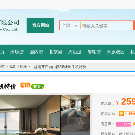
页
出境游
国内游
北京游
周边游
邮轮游
青旅成团
机
游 >
海岛 >
芽庄 >
越南芽庄自由行3晚4天 手机特价
手机特价
25
¥
优惠价：
优惠活动：
0 积
满意度：
100%
提前报名：建议提前1