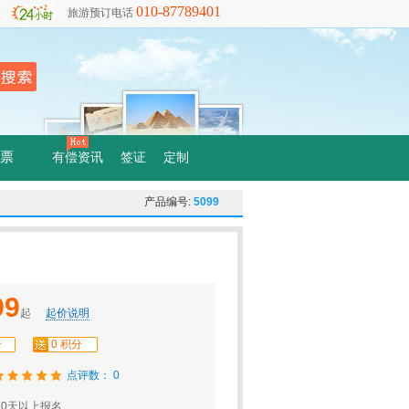
010-87789401
旅游预订电话
票
有偿资讯
签证
定制
产品编号:
5099
99
起
起价说明
分
0 积分
点评数： 0
0天以上报名