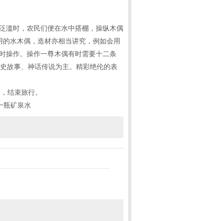
水泛滥时，农民们便在水中搭棚，操纵木偶
演用的水木偶，造材亦相当讲究，例如会用
同时操作。操作一尊木偶有时需要十二条
历史故事、神话传说为主。精彩绝伦的表
店，结束旅行。
一瓶矿泉水