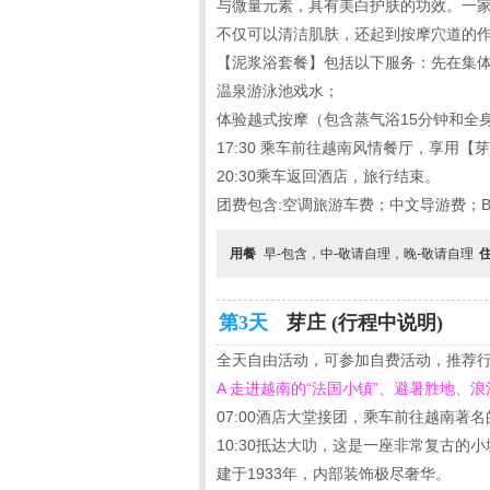
与微量元素，具有美白护肤的功效。一
不仅可以清洁肌肤，还起到按摩穴道的
【泥浆浴套餐】包括以下服务：先在集体浴
温泉游泳池戏水；
体验越式按摩（包含蒸气浴15分钟和全身
17:30 乘车前往越南风情餐厅，享用
20:30乘车返回酒店，旅行结束。
团费包含:空调旅游车费；中文导游费；
用餐
早-包含，中-敬请自理，晚-敬请自理
第3天
芽庄 (行程中说明)
全天自由活动，可参加自费活动，推荐
A 走进越南的“法国小镇”、避暑胜地、浪漫
07:00酒店大堂接团，乘车前往越南著
10:30抵达大叻，这是一座非常复古的
建于1933年，内部装饰极尽奢华。