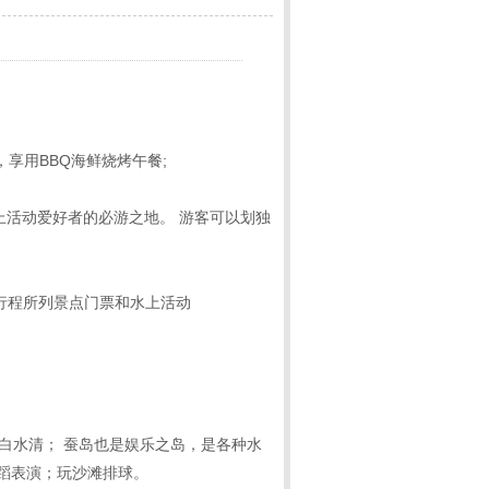
厅，享用BBQ海鲜烧烤午餐;
各种上活动爱好者的必游之地。 游客可以划独
行程所列景点门票和水上活动
沙白水清； 蚕岛也是娱乐之岛，是各种水
蹈表演；玩沙滩排球。