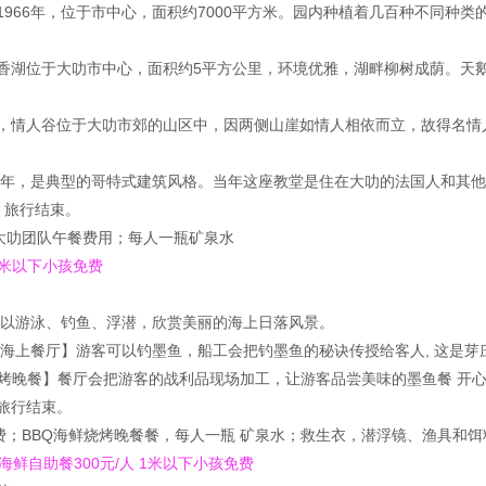
于1966年，位于市中心，面积约7000平方米。园内种植着几百种不同种类
，春香湖位于大叻市中心，面积约5平方公里，环境优雅，湖畔柳树成荫。
】，情人谷位于大叻市郊的山区中，因两侧山崖如情人相依而立，故得名情人谷
931年，是典型的哥特式建筑风格。当年这座教堂是住在大叻的法国人和其
，旅行结束。
大叻团队午餐费用；每人一瓶矿泉水
 1米以下小孩免费
】游客可以游泳、钓鱼、浮潜，欣赏美丽的海上日落风景。
停靠在【海上餐厅】游客可以钓墨鱼，船工会把钓墨鱼的秘诀传授给客人, 这是
Q烧烤晚餐】餐厅会把游客的战利品现场加工，让游客品尝美味的墨鱼餐 开
，旅行结束。
费；BBQ海鲜烧烤晚餐餐，每人一瓶 矿泉水；救生衣，潜浮镜、渔具和饵
海鲜自助餐300元/人 1米以下小孩免费