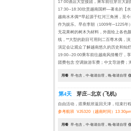
17:00酒店大堂接团，乘车前往芽庄大剧
17:30--18:30欣赏越南国粹—著名的
越南水木偶**早起源于红河三角洲，至
作为娱乐。早在李朝（1009年─12
无花果树的树木为材料，外面绘上各色颜
线，**大型的剧目可用到二百尊木偶，
演定会让观众了解越南悠久的历史和灿烂
19:00--20:00乘车前往越南风情
团费包含:空调旅游车费；中文导游费；
用餐
早-包含，中-敬请自理，晚-敬请自理
第4天
芽庄--北京 (飞机)
自由活动，搭乘航班返回天津，结束行
参考航班
VJ5320（越南时间）13:30p
用餐
早-包含，中-敬请自理，晚-敬请自理