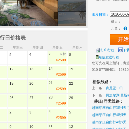
出发日期：
成人：
儿童：
行日价格表
二
星期三
星期四
星期五
星期六
打印行程
下
7
立秋
5
6
8
短信发送行程
¥2599
您可先在网上预订，青
14
12
13
15
010-87789401、1581
¥2599
相似线路：
21
19
20
22
上一条：
肯尼亚10日
¥2599
下一条：
贝加尔湖.莫斯
28
26
27
29
[芽庄]同类线路：
¥2599
越南芽庄自由行3晚4天 
4
2
3
5
越南芽庄自由行4晚5天
¥2599
越南芽庄自由行4晚5天
11
9
10
12