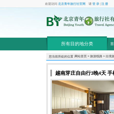
欢迎访问
北京青年旅行社官网
请
登 录
|
注 册
所有目的地分类
首
网站首页 >
旅游线路 >
出境旅
您当前所处的位置：
越南芽庄自由行3晚4天 