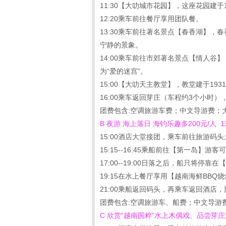
11:30【大叻城市花园】，这座花园建
12:20乘车前往餐厅享用团队餐。
13:30乘车前往著名景点【春香湖】
宁静的景象。
14:00乘车前往市郊著名景点【情人谷
为“爱的迷宫”。
15:00【大叻天主教堂】，教堂建于1
16:00乘车返回芽庄（车程约3个小时）
团费包含:空调旅游车费；中文导游费；
B 夜游 海上落日 海钓乐趣多200元/人
15:00酒店大堂接团，乘车前往旅游码头;
15:15--16:45乘船前往【第一岛
17:00--19:00日落之后，船只将
19:15在水上餐厅享用【越南海鲜BB
21:00乘船返回码头，再乘车返回酒店
团费包含:空调旅游车、船费；中文导游
C 欣赏“越南国粹”水上木偶戏、品尝芽庄