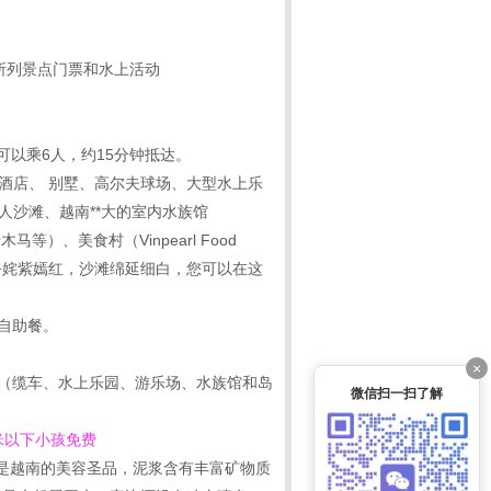
所列景点门票和水上活动
可以乘6人，约15分钟抵达。
级酒店、 别墅、高尔夫球场、大型水上乐
的私人沙滩、越南**大的室内水族馆
马等）、美食村（Vinpearl Food
花卉姹紫嫣红，沙滩绵延细白，您可以在这
】自助餐。
×
票（缆车、水上乐园、游乐场、水族馆和岛
微信扫一扫了解
1米以下小孩免费
泥浆如今是越南的美容圣品，泥浆含有丰富矿物质