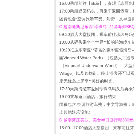
16:00乘船前往【庙岛】，参观【志原
17:00乘船返回码头，再乘车返回酒店
团费包含:空调旅游车费、船费；文导游
C 越南迪斯尼乐园“珍珠岛” 品尝海鲜BB
09:30酒店大堂接团，乘车前往珍珠岛码
10:00从码头乘坐全世界**长的跨海
10:20抵达东南亚**著名的豪华度假
园Vinpearl Water Park）
（Vinpearl Underwater Wor
Village）以及购物街。晚上游客
座无忧岛上尽享**美好的时光。
17:30乘跨海缆车返回珍珠岛码头后
19:00乘车返回酒店，旅行结束
团费包含:空调旅游车费；中文导游费；
上其他娱乐设施）
D 越南芽庄美肤、美食半日游行程380元
15:00--17:00酒店大堂接团，乘车