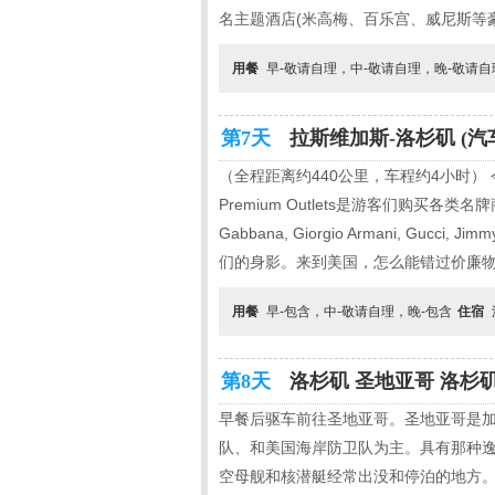
名主题酒店(米高梅、百乐宫、威尼斯等
用餐
早-敬请自理，中-敬请自理，晚-敬请
第7天
拉斯维加斯-洛杉矶 (汽
（全程距离约440公里，车程约4小时） 
Premium Outlets是游客们购买
Gabbana, Giorgio Armani, Gucci, J
们的身影。来到美国，怎么能错过价廉物美的
用餐
早-包含，中-敬请自理，晚-包含
住宿
第8天
洛杉矶 圣地亚哥 洛杉矶 
早餐后驱车前往圣地亚哥。圣地亚哥是
队、和美国海岸防卫队为主。具有那种逸
空母舰和核潜艇经常出没和停泊的地方