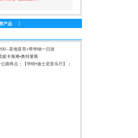
荐产品
0--圣地亚哥+蒂华纳一日游
莫妮卡海滩•奥特莱斯
号公路终点；【华特•迪士尼音乐厅】；
。