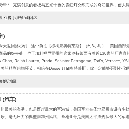
豪华**；充满创意的看板与五光十色的霓虹灯交织而成的奇幻世界，使人
自理
住宿
拉斯维加斯地区
车)
今天返回洛杉矶，途中前往【棕榈泉奥特莱斯】（约3小时），美国西部最大的工厂
各类名牌商品的好去处，位于加利福尼亚州的这家奥特莱西有着近130家的厂家直销店铺
immy Choo, Ralph Lauren, Prada, Salvator Ferragamo, Tod's, 
精彩购物环节，相信在Dessert Hill奥特莱斯，你一定能够买到心仪
洛杉矶地区
(汽车)
加州最美的海港，也是西岸最大的军港城，美国军方在圣地亚哥市设有多
乐、毫无压力的典型南加州风格。圣地亚哥是美国太平洋舰队最大的军港
。