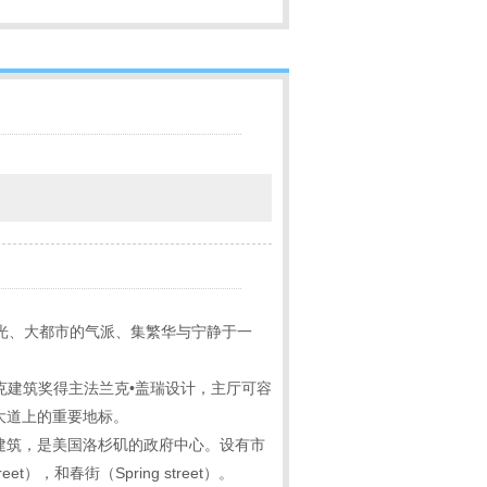
风光、大都市的气派、集繁华与宁静于一
克建筑奖得主法兰克•盖瑞设计，主厅可容
大道上的重要地标。
震建筑，是美国洛杉矶的政府中心。设有市
t），和春街（Spring street）。