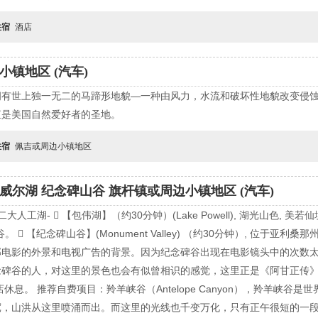
住宿
酒店
镇地区 (汽车)
拥有世上独一无二的马蹄形地貌—一种由风力，水流和破坏性地貌改变侵
直是美国自然爱好者的圣地。
住宿
佩吉或周边小镇地区
威尔湖 纪念碑山谷 旗杆镇或周边小镇地区 (汽车)
人工湖-  【包伟湖】（约30分钟）(Lake Powell), 湖光山色, 
 【纪念碑山谷】(Monument Valley) （约30分钟）, 位于亚
部电影的外景和电视广告的背景。因为纪念碑谷出现在电影镜头中的次数
念碑谷的人，对这里的景色也会有似曾相识的感觉，这里正是《阿甘正传
息。 推荐自费项目：羚羊峡谷（Antelope Canyon），羚羊峡谷
宽，山洪从这里喷涌而出。而这里的光线也千变万化，只有正午很短的一