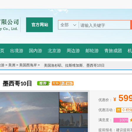
页
出境游
国内游
北京游
周边游
邮轮游
青旅成团
机
游 >
美洲 >
美国西海岸 >
美国洛杉矶、拉斯维加斯、墨西哥10日
墨西哥10日
59
¥
优惠价：
优惠活动：
0 积
满意度：
100%
提前报名：建议提前3