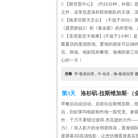

【斯坦普中心】（约15分钟，外观）
之外，这里也是洛杉矶快船队的主场，

【格里菲斯天文台】（不低于30分）美国
《霹雳娇娃2》和《黄金眼》的外景地。

【圣塔莫尼卡海滩】(不低于1小时）
暖夏凉的度假胜地。爱海的朋友可以徜
店、商场、电影院和餐馆。海滩的第三街聚
心的一天！
用餐
早-敬请自理，中-包含，晚-敬请自理
第3天
洛杉矶-拉斯维加斯-（全
早餐后自由活动。后前往拉斯维加斯，抵
后，到好莱坞电影制作地一探究竟。参观
外，千万不要错过彼得.杰克逊的大作——
力》！加入影片的全明星阵容，置身国际
度屏幕3D高清投影，让您仿佛置身真实