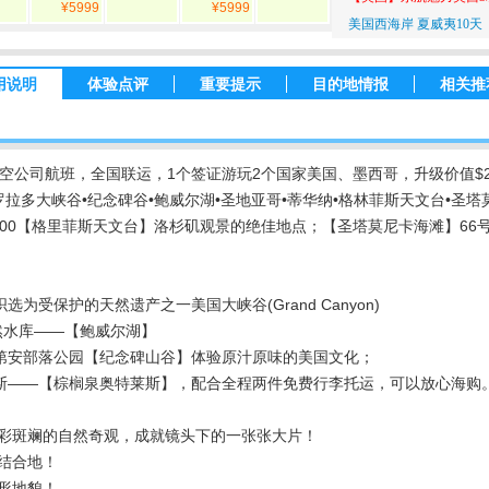
¥5999
¥5999
美国西海岸 夏威夷10天
用说明
体验点评
重要提示
目的地情报
相关推
空公司航班，全国联运，1个签证游玩2个国家美国、墨西哥，升级价值$20
拉多大峡谷•纪念碑谷•鲍威尔湖•圣地亚哥•蒂华纳•格林菲斯天文台•圣塔
00【格里菲斯天文台】洛杉矶观景的绝佳地点；【圣塔莫尼卡海滩】66
为受保护的天然遗产之一美国大峡谷(Grand Canyon)
然水库——【鲍威尔湖】
印第安部落公园【纪念碑山谷】体验原汁原味的美国文化；
莱斯——【棕榈泉奥特莱斯】，配合全程两件免费行李托运，可以放心海购
五彩斑斓的自然奇观，成就镜头下的一张张大片！
结合地！
形地貌！