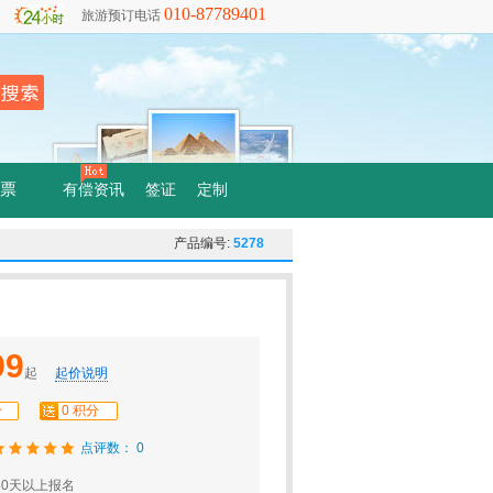
010-87789401
旅游预订电话
票
有偿资讯
签证
定制
产品编号:
5278
99
起
起价说明
分
0 积分
点评数： 0
0天以上报名