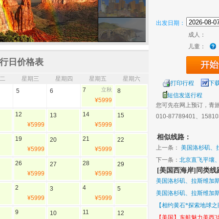
出发日期：
成人：
儿童：
行日价格表
二
星期三
星期四
星期五
星期六
打印行程
下
7
立秋
5
6
8
短信发送行程
¥5999
您可先在网上预订，青
12
14
13
15
010-87789401、1581
¥5999
¥5999
相似线路：
19
21
20
22
上一条：
美国洛杉矶、拉
¥5999
¥5999
下一条：
北京直飞平壤
26
28
27
29
[美国西海岸]同类线
¥5999
¥5999
美国洛杉矶、拉斯维加斯
2
4
3
5
美国洛杉矶、拉斯维加斯
¥5999
¥5999
【相约黄石*探索地球之
9
11
10
12
【美国】东航魅力美西3