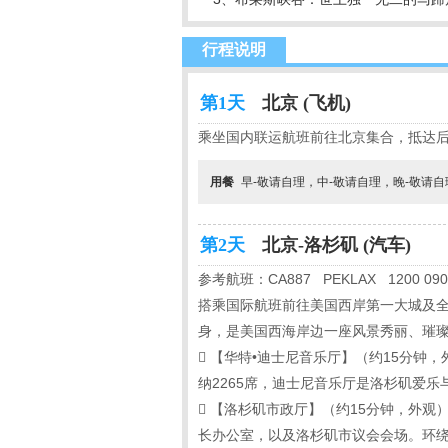
行程说明
第1天
北京 (飞机)
乘坐国内联运航班前往北京集合，抵达
用餐
早-敬请自理，中-敬请自理，晚-敬请
第2天
北京-洛杉矶 (汽车)
参考航班：CA887 PEKLAX 1200 090
搭乘国际航班前往美国西岸第一大城及全
身，是美国西海岸边一座风景秀丽、璀

【华特•迪士尼音乐厅】（约15分钟
纳2265席，迪士尼音乐厅是洛杉矶爱

【洛杉矶市政厅】（约15分钟，外观
长办公室，以及洛杉矶市议会会场。环绕周围的是主街