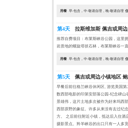
用餐
早-包含，中-敬请自理，晚-敬请自理
第4天
拉斯维加斯 佩吉或周边小
推荐自费项目：布莱斯峡谷公园，这里
岩质地的螺旋塔状石林，布莱斯峡谷一
用餐
早-包含，中-敬请自理，晚-敬请自理
第5天
佩吉或周边小镇地区 鲍
早餐后前往格兰峡谷休闲区, 游览美国第二大
数西部电影的印第安部落公园-纪念碑山谷。 
景雄伟，这片土地多次被作为好来坞西
西部原野的象征。许多从来没有去过纪
方。 之后前往附近小镇，抵达后入住酒店休
摄影景点。羚羊峡谷的出口只有一人多