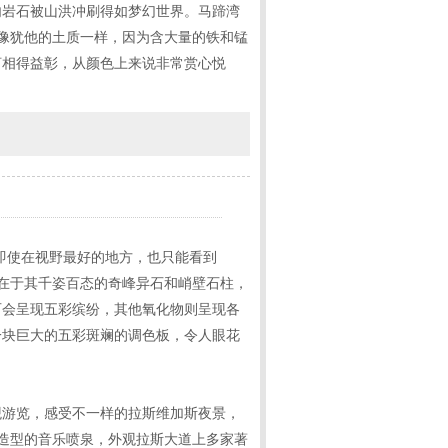
内岩石被山洪冲刷得如梦幻世界。马蹄湾
质就像犹他的土质一样，因为含大量的铁和锰
河相得益彰，从颜色上来说非常赏心悦
无垠，即使在视野最好的地方，也只能看到
仅在于其千姿百态的奇峰异石和峭壁石柱，
石会呈现五彩缤纷，其他氧化物则呈现各
一块巨大的五彩斑斓的调色板，令人眼花
观游览，感受不一样的拉斯维加斯夜景，
和造型的音乐喷泉，外观拉斯大道上多家著