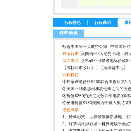
行程特色
行程说明
费
行程特色
甄选中国第一大航空公司--中国国际航
独家行走
美国西部8大必打卡地：科罗
深入市区
洛杉矶不可错过地标价值$2
【洛杉矶市政厅】；【斯坦普中心】
行程特色
①独家赠送价格$260联合国教科文组织选
②美国亚利桑那州和犹他州之间的天
③价值$260拍摄过无数西部电影的
④安排价值$130美国西部最大奥特
绝色风景
1、羚羊彩穴：世界最佳摄影圣地，
2、好莱坞环游影城：科技与娱乐最好
3、布莱斯峡谷：世上独一无二的马蹄