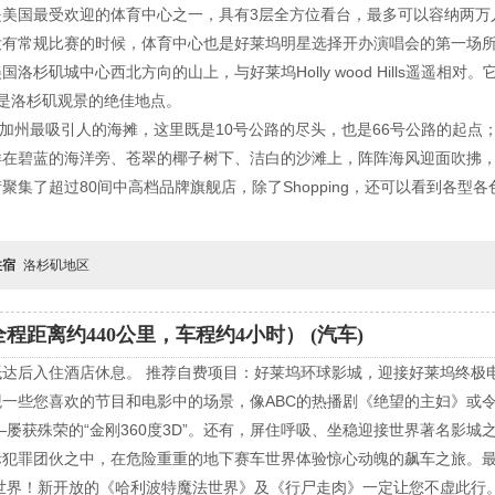
是美国最受欢迎的体育中心之一，具有3层全方位看台，最多可以容纳两万
没有常规比赛的时候，体育中心也是好莱坞明星选择开办演唱会的第一场
洛杉矶城中心西北方向的山上，与好莱坞Holly wood Hills遥遥相
是洛杉矶观景的绝佳地点。
是加州最吸引人的海摊，这里既是10号公路的尽头，也是66号公路的起点
徉在碧蓝的海洋旁、苍翠的椰子树下、洁白的沙滩上，阵阵海风迎面吹拂
集了超过80间中高档品牌旗舰店，除了Shopping，还可以看到各型
住宿
洛杉矶地区
程距离约440公里，车程约4小时） (汽车)
达后入住酒店休息。 推荐自费项目：好莱坞环球影城，迎接好莱坞终极
一些您喜欢的节目和电影中的场景，像ABC的热播剧《绝望的主妇》或
屡获殊荣的“金刚360度3D”。还有，屏住呼吸、坐稳迎接世界著名影城
犯罪团伙之中，在危险重重的地下赛车世界体验惊心动魄的飙车之旅。最
世界！新开放的《哈利波特魔法世界》及《行尸走肉》一定让您不虚此行