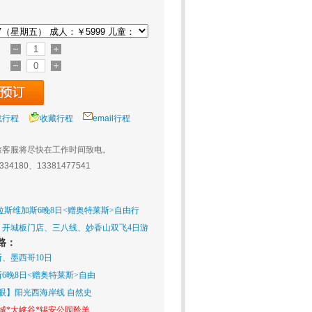
载行程
收藏行程
email行程
旅客服将尽快在工作时间致电。
0334180、13381477541
斯维加斯6晚8日<赠奥特莱斯>自由行
、开城板门店、三八线、妙香山双飞4日游
路：
、墨西哥10日
6晚8日<赠奥特莱斯>自由
眼】阳光西海岸线 自然史
城*大峡谷*锡安公园羚羊