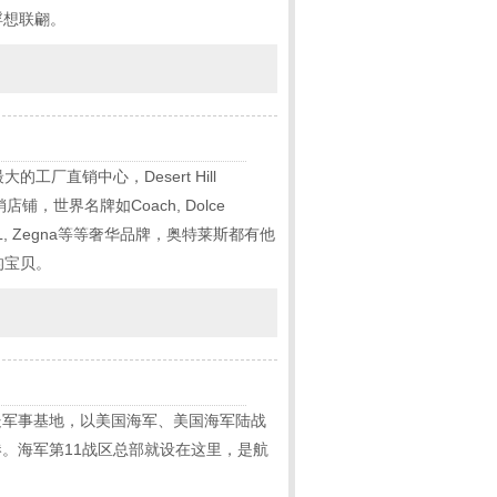
浮想联翩。
直销中心，Desert Hill
，世界名牌如Coach, Dolce
Versace, YSL, Zegna等等奢华品牌，奥特莱斯都有他
的宝贝。
处军事基地，以美国海军、美国海军陆战
。海军第11战区总部就设在这里，是航