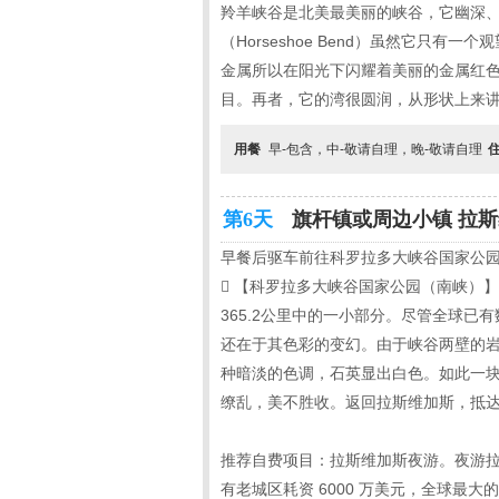
羚羊峡谷是北美最美丽的峡谷，它幽深
（Horseshoe Bend）虽然它
金属所以在阳光下闪耀着美丽的金属红
目。再者，它的湾很圆润，从形状上来
用餐
早-包含，中-敬请自理，晚-敬请自理
第6天
旗杆镇或周边小镇 拉斯维
早餐后驱车前往科罗拉多大峡谷国家公园（南峡）（

【科罗拉多大峡谷国家公园（南峡）】（Gr
365.2公里中的一小部分。尽管全球
还在于其色彩的变幻。由于峡谷两壁的
种暗淡的色调，石英显出白色。如此一
缭乱，美不胜收。返回拉斯维加斯，抵
推荐自费项目：拉斯维加斯夜游。夜游
有老城区耗资 6000 万美元，全球最