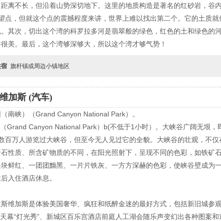
、距离不长，但沿着山势深切地下。这里的地质构造是著名的红砂岩，谷
只有一个观望点，但就这个点的震撼程度来讲，世界上难以找出第二个。它的土
色。其次，切出这个湾的科罗拉多河是翡翠般的绿色，红色的土和绿色的
讲很美。最后，这个湾够深够大，所以这个湾才够气势！
住宿
旗杆镇或周边小镇地区
加斯 (汽车)
Grand Canyon National Park）。
and Canyon National Park）b(不低于1小时）。大峡谷广阔
已有数百万人游览过大峡谷，但至今无人见过它的全貌。大峡谷的壮观，不
岩石性质、所含矿物质的不同，在阳光照射下，呈现不同的色彩，如铁矿
块块鲜红、一团团黝黑、一片片铁灰、一方方深赫的色彩，使峡谷壁成为
达后入住酒店休息。
拉斯维加斯是体验美国奢华、疯狂和纸醉金迷的最好方式，包括新旧城参
大的天幕“灯光秀”、新城区百乐宫酒店前庭人工湖会随乐声变幻出各种图案