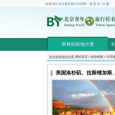
欢迎访问
北京青年旅行社官网
请
登 录
|
注 册
所有目的地分类
首
网站首页 >
旅游线路 >
出境旅
您当前所处的位置：
美国洛杉矶、拉斯维加斯、