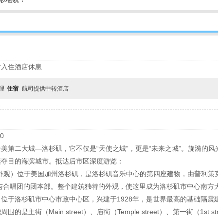
后入住酒店休息
自理
住宿
航司提供中转酒店
0
美第二大城—洛杉矶，它不仅是“天使之城”，更是“未来之城”。旋漪的
璨夺目的海滨城市。抵达后市区深度游览：
，外观）位于美国加州洛杉矶，是洛杉矶音乐中心的第四座建物，由普利策
乐与合唱团的团本部。整个建筑独特的外观，使这里成为洛杉矶市中心南方
）位于洛杉矶市中心市政中心区，兴建于1928年，是世界最高的基础隔
（Main street）、庙街（Temple street）、第一街（1st stree