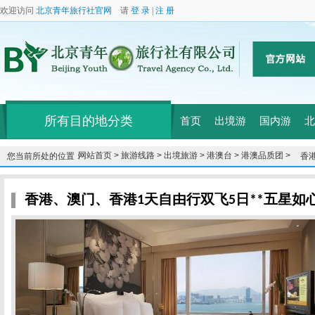
欢迎访问
北京青年旅行社官网
请
登 录
|
注 册
所有目的地分类
首页
出境游
国内游
北
网站首页 >
旅游线路 >
出境旅游 >
港澳台 >
港澳品质团 >
您当前所处的位置：
香
酒店
香港、澳门、香港1天自由行双飞5日**五星如