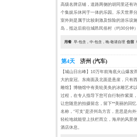
高级名牌店铺，道路两侧的胡同里还有许
个集娱乐休闲于一体的乐园。乐天世界
室外则是属于比较刺激及惊险的游乐设施
岛，抵达后前往城邑民俗村（约30分钟
用餐
早-包含，中-包含，晚-敬请自理
住宿
第4天
济州 (汽车)
【城山日出峰】10万年前海底火山爆发
大的皇冠。东南面及北面是悬崖，只有西
雕馆】博物馆中有美轮美奂的冰雕艺术以
过程，在专人指导下您可自行制作紫菜
让您随意的拍摄留念，留下**美丽的回
名称，“可支”是济州岛方言，意思是向
轻松地就能登上扶栏而立，海岸的风景便尽
酒店休息。