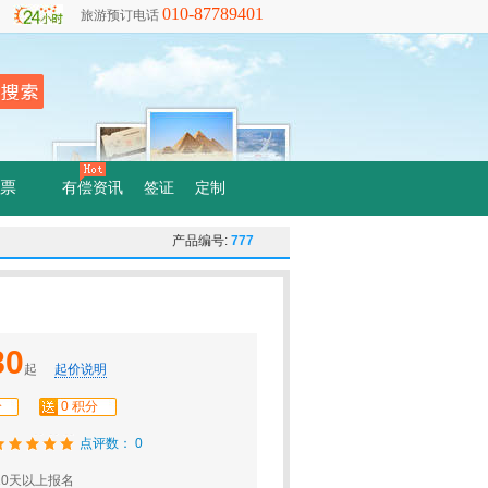
010-87789401
旅游预订电话
票
有偿资讯
签证
定制
产品编号:
777
80
起
起价说明
分
0 积分
点评数： 0
0天以上报名