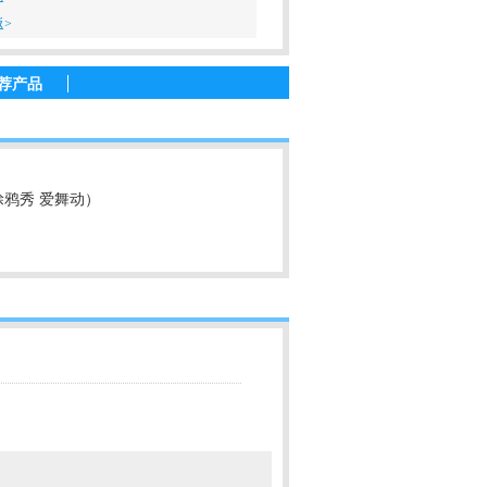
返>
荐产品
涂鸦秀 爱舞动）