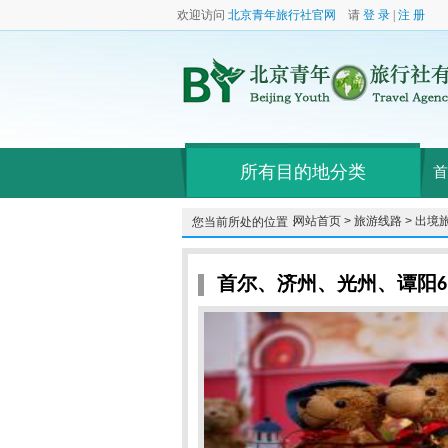
欢迎访问
北京青年旅行社官网
请
登 录
|
注 册
所有目的地分类
首
网站首页 >
旅游线路 >
出境旅
您当前所处的位置：
首尔、济州、光州、谭阳6