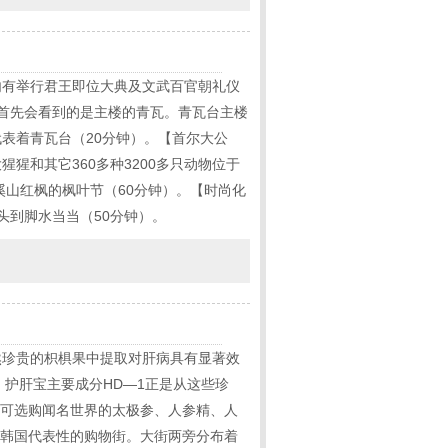
内有举行君王即位大典及文武百官朝礼仪
台首先会看到的是主楼的青瓦。青瓦台主楼
表着青瓦台（20分钟）。【首尔大公
和其它360多种3200多只动物位于
溪山红枫的枫叶节（60分钟）。【时尚化
头到脚水当当（50分钟）。
然珍贵的枳椇果中提取对肝病具有显著效
。护肝宝主要成分HD—1正是从这些珍
您可选购闻名世界的太极参、人参精、人
是韩国代表性的购物街。大街两旁分布着