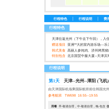
行程特色
行程说明
费
行程特色
天津往返光州（下午去下午回），入住
赠送项目
亚洲**大的室内游乐场---
韩式美食
高丽人参炖鸡、济州烤黑猪
特别包含
北京国贸中服大厦--天津滨海
行程说明
第1天
天津--光州--潭阳 (飞机)
由天津国际机场乘国际航班前往韩国光
参考航班
TW698 16:55--19:55
用餐
早-敬请自理，中-敬请自理，晚-包含