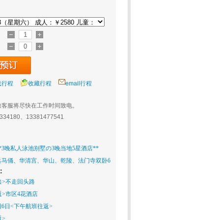
载行程
收藏行程
email行程
旅客服将尽快在工作时间致电。
0334180、13381477541
*3晚私人泳池别墅の3晚当地5星酒店**
兵马俑、华清宫、华山、乾陵、法门寺双卧6
：
出>不走回头路
返>市区4花酒店
6日<下午航班往返>
返>