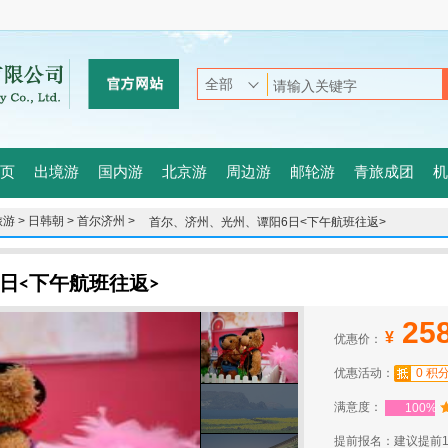
页
出境游
国内游
北京游
周边游
邮轮游
青旅成团
机
游 >
日韩朝 >
首尔济州 >
首尔、济州、光州、谭阳6日<下午航班往返>
日<下午航班往返>
25
¥
优惠价：
优惠活动：
0 积
满意度：
100%
提前报名：建议提前1