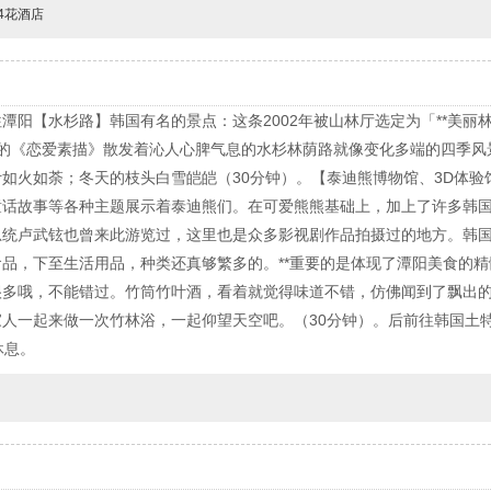
4花酒店
潭阳【水杉路】韩国有名的景点：这条2002年被山林厅选定为「**美丽
演的《恋爱素描》散发着沁人心脾气息的水杉林荫路就像变化多端的四季
如火如荼；冬天的枝头白雪皑皑（30分钟）。【泰迪熊博物馆、3D体验
话故事等各种主题展示着泰迪熊们。在可爱熊熊基础上，加上了许多韩国
统卢武铉也曾来此游览过，这里也是众多影视剧作品拍摄过的地方。韩国
品，下至生活用品，种类还真够繁多的。**重要的是体现了潭阳美食的
很多哦，不能错过。竹筒竹叶酒，看着就觉得味道不错，仿佛闻到了飘出
人一起来做一次竹林浴，一起仰望天空吧。（30分钟）。后前往韩国土
休息。