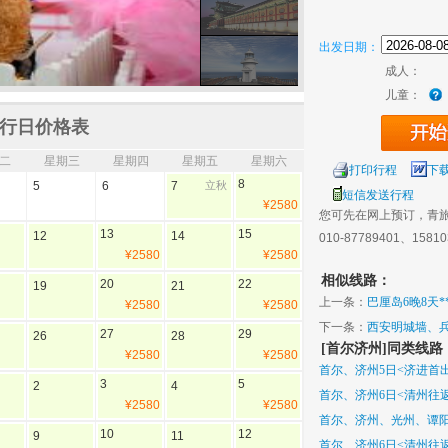
出发日期：
成人：
儿童：
行日价格表
二
星期三
星期四
星期五
星期六
打印行程
下
8
5
6
7
立秋
短信发送行程
¥2580
您可先在网上预订，青
13
15
12
14
010-87789401、1581
¥2580
¥2580
相似线路：
20
22
19
21
上一条：
巴厘岛6晚8天*
¥2580
¥2580
下一条：
西安明城墙、
27
29
26
28
[首尔济州]同类线路
天
¥2580
¥2580
首尔、济州5日<济进首
3
5
2
4
首尔、济州6日<清州往
¥2580
¥2580
首尔、济州、光州、谭阳
10
12
9
11
首尔、济州6日<清州往