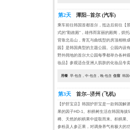
第2天
潭阳--首尔 (汽车)
乘车前往韩国首都首尔，抵达后前往【景
式的"勤政殿"，雄伟而富丽的殿阁，烘
背靠北岳山，青瓦与曲线型的房顶相映成
园】是韩国典型的主题公园。公园内设有
野外阔地的首尔大公园每季都举办各种观
妆品】参观适合亚洲人肌肤的化妆品专卖
用餐
早-包含，中-包含，晚-包含
住宿
韩国
第3天
首尔--济州 (飞机)
【护肝宝店】韩国护肝宝是一款韩国解
果的因子HD-1。枳椇树生活在韩国海拔
稀、天然的枳椇果中提取而来。枳椇果、
参粉及人参正果，对调身养气有极大的功