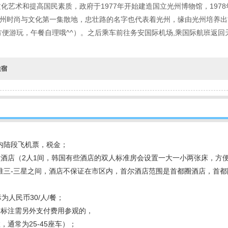
艺术和提高国民素质，政府于1977年开始建造国立光州博物馆，1978
是光州时尚与文化第一集散地，忠壮路的名字也代表着光州，缘由光州培养出
方便游玩，午餐自理哦^^）。之后乘车前往务安国际机场,乘国际航班返
住宿
国内陆段飞机票，税金；
型酒店（2人1间，韩国有些酒店的双人标准房会设置一大一小两张床，方
三-三星之间，酒店不保证在市区内，首尔酒店范围是首都圈酒店，首都
为人民币30/人/餐；
未标注需另外支付费用参观的，
通常为25-45座车）；