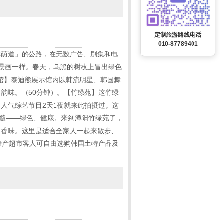
定制旅游路线电话
010-87789401
林荫道」的公路，在无数广告、剧集和电
风景画一样。春天，乌黑的树枝上冒出绿色
馆】泰迪熊展示馆内以韩流明星、韩国舞
韵味。（50分钟）。【竹绿苑】这竹绿
人气综艺节目2天1夜就来此拍摄过。这
精髓——绿色、健康。来到潭阳竹绿苑了，
的香味。这里是适合全家人一起来散步、
特产超市客人可自由选购韩国土特产品及