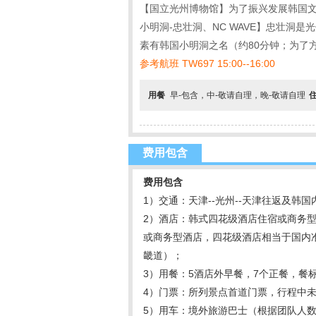
【国立光州博物馆】为了振兴发展韩国文化
小明洞-忠壮洞、NC WAVE】忠壮洞
素有韩国小明洞之名（约80分钟；为了
参考航班 TW697 15:00--16:00
用餐
早-包含，中-敬请自理，晚-敬请自理
费用包含
费用包含
1）交通：天津--光州--天津往返及韩
2）酒店：韩式四花级酒店住宿或商务
或商务型酒店，四花级酒店相当于国内准
畿道）；
3）用餐：5酒店外早餐，7个正餐，餐标
4）门票：所列景点首道门票，行程中
5）用车：境外旅游巴士（根据团队人数，