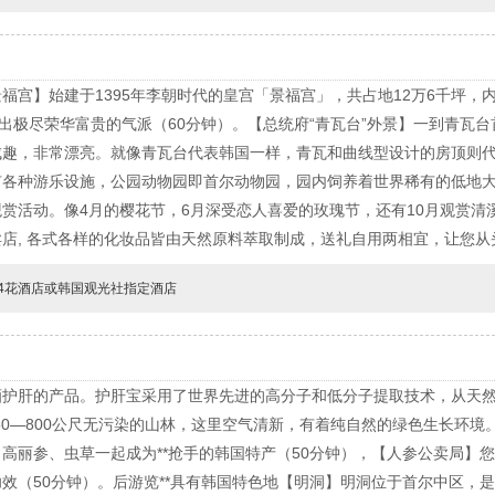
福宫】始建于1395年李朝时代的皇宫「景福宫」，共占地12万6千坪，
托出极尽荣华富贵的气派（60分钟）。【总统府“青瓦台”外景】一到青瓦
趣，非常漂亮。就像青瓦台代表韩国一样，青瓦和曲线型设计的房顶则代
各种游乐设施，公园动物园即首尔动物园，园内饲养着世界稀有的低地大猩猩
赏活动。像4月的樱花节，6月深受恋人喜爱的玫瑰节，还有10月观赏清
店, 各式各样的化妆品皆由天然原料萃取制成，送礼自用两相宜，让您从
4花酒店或韩国观光社指定酒店
酒护肝的产品。护肝宝采用了世界先进的高分子和低分子提取技术，从天
50—800公尺无污染的山林，这里空气清新，有着纯自然的绿色生长环境
高丽参、虫草一起成为**抢手的韩国特产（50分钟），【人参公卖局】
效（50分钟）。后游览**具有韩国特色地【明洞】明洞位于首尔中区，