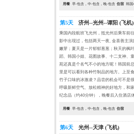
用餐
早-包含，中-包含，晚-包含
住宿
韩国
第5天
济州--光州--谭阳 (飞机)
乘国内段航班飞光州，抵光州后乘车前往
影中出现过，包括两天一夜, 金喜善主
嫩芽；夏天是一片郁郁葱葱；秋天的枫叶
蹈、韩国小姐、花图故事、十二支神、童
苑还真是个名气不小的地方呢！韩国前总
里是可以看到各种竹制品的地方。上至食
竹子口味的冰激凌？品尝的机会可不是
呼吸新鲜空气、放松精神的好地方，和家
纪念品（约40分钟），晚餐后入住酒店
用餐
早-包含，中-包含，晚-包含
住宿
第6天
光州--天津 (飞机)