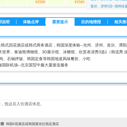
¥2580
¥2580
首尔、济州5日<清州往
用说明
体验点评
重要提示
目的地情报
相关推
韩式四花酒店或韩式商务酒店，韩国深度体验--光州、济州、首尔、潭阳
乐天世界、泰迪熊博物馆、3D展示馆、冰雕馆、欣赏表演秀3选1（韩流秀 
肉、石锅拌饭、韩国定食等韩国地道风味餐饮、小吃
国际机场--
北京国贸中服大厦
接送服务
州，抵达后入住酒店休息。
住宿
韩国4花酒店或韩国观光社指定酒店