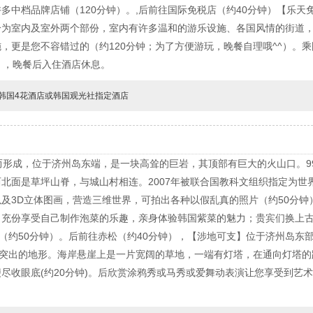
多中档品牌店铺（120分钟）。,后前往国际免税店（约40分钟）【乐
分为室内及室外两个部份，室内有许多温和的游乐设施、各国风情的街道
，更是您不容错过的（约120分钟；为了方便游玩，晚餐自理哦^^）。
），晚餐后入住酒店休息。
韩国4花酒店或韩国观光社指定酒店
而形成，位于济州岛东端，是一块高耸的巨岩，其顶部有巨大的火山口。9
北面是草坪山脊，与城山村相连。2007年被联合国教科文组织指定为世界
及3D立体图画，营造三维世界，可拍出各种以假乱真的照片（约50分钟
，充份享受自己制作泡菜的乐趣，亲身体验韩国紫菜的魅力；贵宾们换上
忆（约50分钟）。后前往赤松（约40分钟），【涉地可支】位于济州岛东部
外突出的地形。海岸悬崖上是一片宽阔的草地，一端有灯塔，在通向灯塔
收眼底(约20分钟)。后欣赏涂鸦秀或马秀或爱舞动表演让您享受到艺术的*