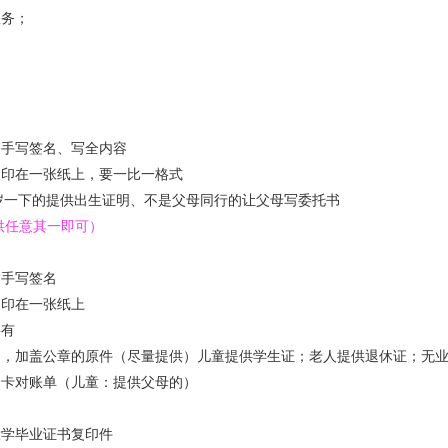
服务；
自手写签名、写全内容
复印在一张纸上，要一比一格式
几岁一下的提供出生证明、不是父母同行的让父母写委托书
供任意其一即可）
自手写签名
复印在一张纸上
要有
印，加盖公章的原件（尽量提供）儿童提供学生证；老人提供退休证；无
资卡对账单（儿童：提供父母的）
大学毕业证书复印件