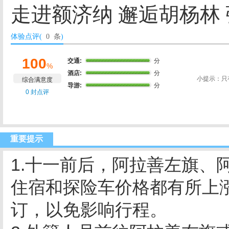
走进额济纳 邂逅胡杨林
体验点评(
0 条
)
100
交通:
分
%
酒店:
分
小提示：只
综合满意度
导游:
分
0 封点评
重要提示
1.十一前后，阿拉善左旗、
住宿和探险车价格都有所上
订，以免影响行程。