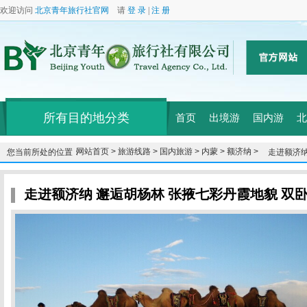
欢迎访问
北京青年旅行社官网
请
登 录
|
注 册
所有目的地分类
首页
出境游
国内游
北
网站首页 >
旅游线路 >
国内旅游 >
内蒙 >
额济纳 >
您当前所处的位置：
走进额济纳
走进额济纳 邂逅胡杨林 张掖七彩丹霞地貌 双卧