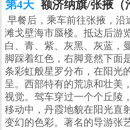
第4天
额济纳旗/张掖（汽
早餐后，乘车前往张掖，沿
滩戈壁海市蜃楼。抵达后游
白、青、紫、灰黑、灰蓝，
脚踩着红色，右脚竟然下面
条彩虹般星罗分布，在阳光
呈。西部特有的荒凉和壮美
视觉。驾车穿过一个个丘陵
移动中，丹霞地貌在阳光直
变幻的色彩。著名的导游张艺