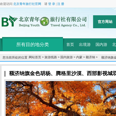
欢迎访问
北京青年旅行社官网
请
登 录
|
注 册
所有目的地分类
首页
出境游
国内游
北
网站首页 >
旅游线路 >
国内旅游 >
内蒙 >
额济纳 >
您当前所处的位置：
额济纳旗
卧飞7/双飞
额济纳旗金色胡杨、腾格里沙漠、西部影视城双卧8