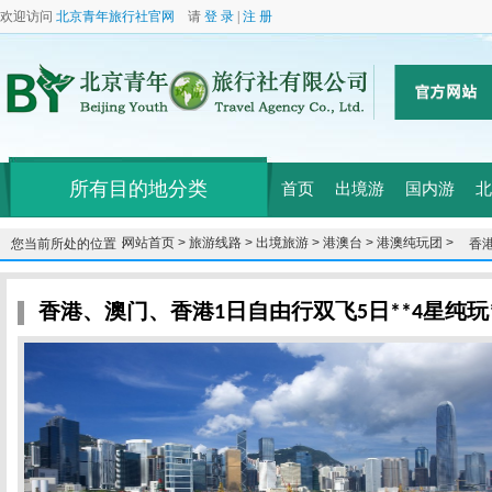
欢迎访问
北京青年旅行社官网
请
登 录
|
注 册
所有目的地分类
首页
出境游
国内游
北
网站首页 >
旅游线路 >
出境旅游 >
港澳台 >
港澳纯玩团 >
您当前所处的位置：
香港
费
香港、澳门、香港1日自由行双飞5日**4星纯玩