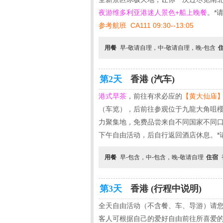
夜游维多利亚港迷人景色+船上晚餐
。*
参考航班 CA111 09:30--13:05
用餐
早-敬请自理，中-敬请自理，晚-包含
第2天
香港 (汽车)
港式早茶
，前往有求必应的
【黄大仙庙
（车览），后前往参观位于九龍大角咀櫻
力聚集地，免费品尝来自不同国家不同口味
下午自由活动，后自行返回酒店休息。*
用餐
早-包含，中-包含，晚-敬请自理
住宿
第3天
香港 (行程中说明)
全天自由活动（不含餐、车、导游）请
客人可根据自己的爱好自由前往所喜爱的