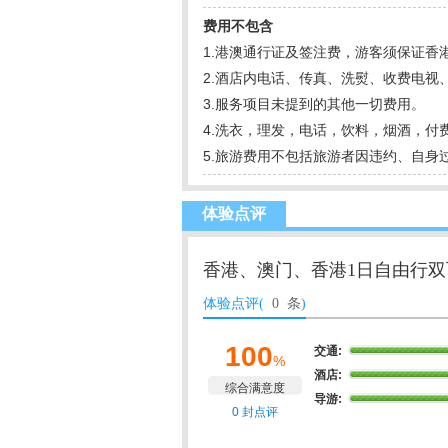
费用不包含
1.港澳通行证及签注费，游客须保证
2.酒店内电话、传真、洗熨、收费电视
3.服务项目未提到的其他一切费用。
4.洗衣，理发，电话，饮料，烟酒，付
5.旅游费用不包括旅游者因违约、自
体验点评
香港、澳门、香港1日自由行双飞
体验点评(
0 条
)
100
交通:
%
酒店:
综合满意度
导游:
0 封点评