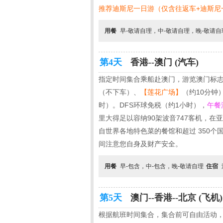
推荐迪斯尼一日游（仅含往返车+迪斯尼一
用餐
早-敬请自理，中-敬请自理，晚-敬请
第4天
香港--澳门 (汽车)
指定时间集合乘船赴澳门，游览澳门标
（不下车）、
【
莲花广场
】
（约10分
时）。DFS环球免税（约1小时），
午餐
里大得足以容纳90架波音747客机，在
自世界各地特色菜的餐馆和超过 350
间注意您自身及财产安全。
用餐
早-包含，中-包含，晚-敬请自理
住宿
第5天
澳门--香港--北京 (飞机)
根据航班时间集合，集合前可自由活动，