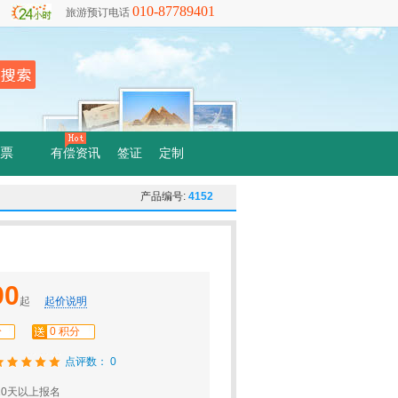
010-87789401
旅游预订电话
票
有偿资讯
签证
定制
产品编号:
4152
90
起
起价说明
分
0 积分
点评数： 0
0天以上报名