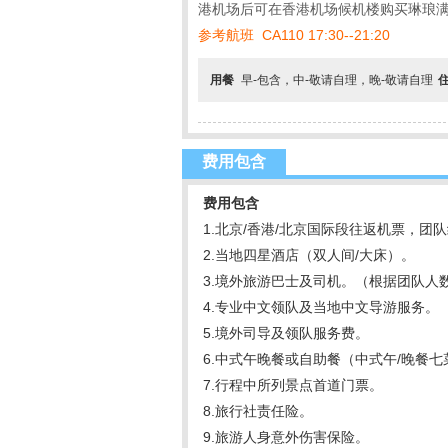
港机场后可在香港机场候机楼购买琳琅满
参考航班 CA110 17:30--21:20
用餐
早-包含，中-敬请自理，晚-敬请自理
费用包含
费用包含
1.北京/香港/北京国际段往返机票，团
2.当地四星酒店（双人间/大床）。
3.境外旅游巴士及司机。（根据团队人数
4.专业中文领队及当地中文导游服务。
5.境外司导及领队服务费。
6.中式午晚餐或自助餐（中式午/晚餐七
7.行程中所列景点首道门票。
8.旅行社责任险。
9.旅游人身意外伤害保险。