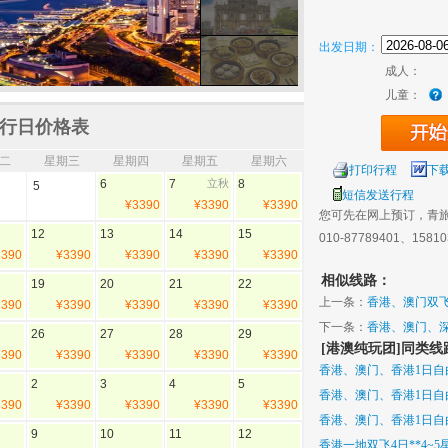
出发日期：
成人：
儿童：
行日价格表
二
星期三
星期四
星期五
星期六
打印行程
下
6
7
立秋
8
5
短信发送行程
¥3390
¥3390
¥3390
您可先在网上预订，青
12
13
14
15
010-87789401、1581
3390
¥3390
¥3390
¥3390
¥3390
相似线路：
19
20
21
22
上一条：
香港、澳门双飞5
3390
¥3390
¥3390
¥3390
¥3390
下一条：
香港、澳门、深
26
27
28
29
[港澳纯玩团]同类线
3390
¥3390
¥3390
¥3390
¥3390
香港、澳门、香港1日自由
2
3
4
5
香港、澳门、香港1日自由
3390
¥3390
¥3390
¥3390
¥3390
香港、澳门、香港1日自由
9
10
11
12
香港一地双飞4日**4~5