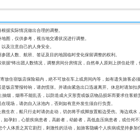
将根据实际情况做出合理的调整。
外地图，仅供参考，视当地交通状况进行调整。
，以及注意自己的人身安全。
根据参团人数、航班、签证及目的地国临时变化保留调整的权利。
有权依据*终出团人数情况，调整房间分房情况，自然单人原则上拼住处理
带或寄放住宿饭店保险箱内，絶不可放在车上或房间内等，如有遗失旅客必
，若是饭店警报铃响，请勿慌张。并请由紧急出口迅速离开。休息时请加扣
上抽烟，烟蒂不能乱丢，以防造成火灾形责或饭店物品损坏而要求住客赔
人员在现场，请勿自入泳池内，否则如有意外发生须自行负责。
穿上救生衣，船只行走时请勿走动，切勿将手或脚放置船边受伤。海边戏水
况，如孕妇，心脏疾病患者，高龄者，幼龄者，高低血压病患者，或任何
您个人体质之其它剧烈，刺激性的活动，如旅客隐瞒个人疾病或坚持参加