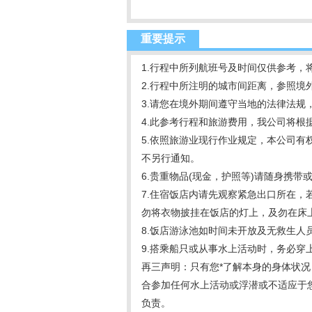
重要提示
1.行程中所列航班号及时间仅供参考，
2.行程中所注明的城市间距离，参照境
3.请您在境外期间遵守当地的法律法规
4.此参考行程和旅游费用，我公司将
5.依照旅游业现行作业规定，本公司
不另行通知。
6.贵重物品(现金，护照等)请随身携
7.住宿饭店内请先观察紧急出口所在
勿将衣物披挂在饭店的灯上，及勿在床
8.饭店游泳池如时间未开放及无救生
9.搭乘船只或从事水上活动时，务必
再三声明：只有您*了解本身的身体状
合参加任何水上活动或浮潜或不适应于
负责。