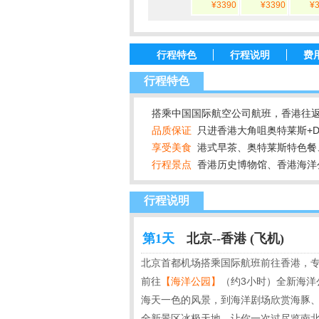
¥3390
¥3390
¥
行程特色
行程说明
费
行程特色
搭乘中国国际航空公司航班，香港往返
品质保证
只进香港大角咀奥特莱斯+D
享受美食
港式早茶、奥特莱斯特色餐
行程景点
香港历史博物馆
、香港海洋
行程说明
第1天
北京--香港 (飞机)
北京首都机场搭乘国际航班前往香港，
前往
【海洋公园
】
（约3小时）全新海洋
海天一色的风景，到海洋剧场欣赏海豚
全新景区冰极天地，让你一次过尽览南