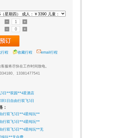
载行程
收藏行程
email行程
旅客服将尽快在工作时间致电。
0334180、13381477541
日**双园**4星酒店
圳1日自由行双飞5日
路：
行双飞5日**4星纯玩**
行双飞5日**4星纯玩**
行双飞5日**4星纯玩**无
星纯玩**无自费