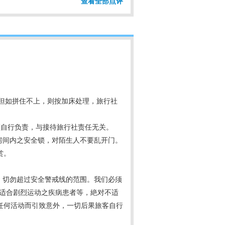
查看全部点评
，但如拼住不上，则按加床处理，旅行社
须自行负责，与接待旅行社责任无关。
房间内之安全锁，对陌生人不要乱开门。
赏。
，切勿超过安全警戒线的范围。我们必须
不适合剧烈运动之疾病患者等，絶对不适
任何活动而引致意外，一切后果旅客自行