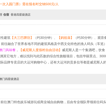
次入园门票）需在报名时交纳500元/人
自理
住宿
香港四星级酒店
志性建筑
【大三巴牌坊
】
（约30分钟）、
【
妈祖庙
】
（约30分钟）、观音
钟）前往融合了世界各地不同的建筑风格及中西文化特色的渔人码头（车览
澳门风味餐
，
【威尼斯人度假村自由活动】
威尼斯人是一个集酒吧，饮食
亚洲其它地方，难以找到与此匹敌的综合性旗舰项目，包括华丽景点、300
个国际品牌专卖店的大运河购物中心，还有大运河的贡多拉等都是威尼斯人的
澳门四星级酒店
前往澳门特色娱乐城游玩或商业城自由购物，后由专业领队带领前往码头，