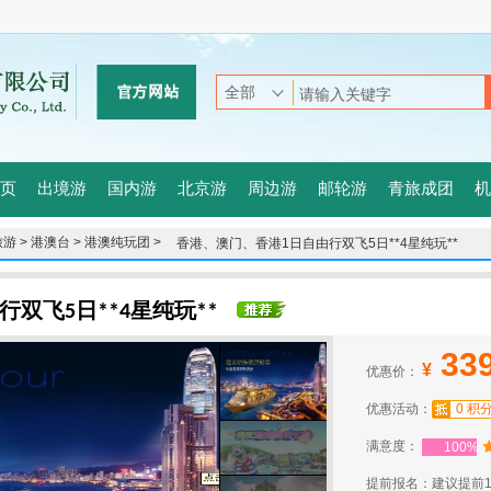
页
出境游
国内游
北京游
周边游
邮轮游
青旅成团
机
游 >
港澳台 >
港澳纯玩团 >
香港、澳门、香港1日自由行双飞5日**4星纯玩**
双飞5日**4星纯玩**
33
¥
优惠价：
优惠活动：
0 积
满意度：
100%
提前报名：建议提前1