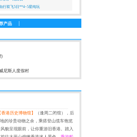
行双飞5日**4~5星纯玩
荐产品
)
威尼斯人度假村
【香港历史博物馆】
（逢周二闭馆），后
天地的珍贵动物之余，乘搭登山缆车饱览
迹风貌呈现眼前，让你重游旧香港。踏入
车前往太平山俯瞰香港迷人景色，
乘游船