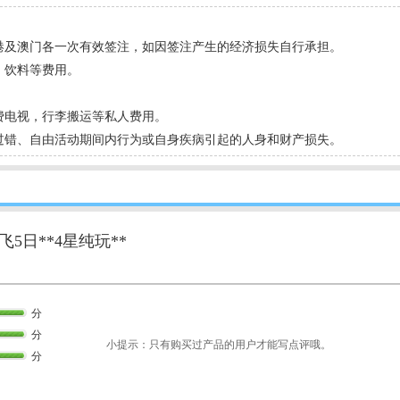
香港及澳门各一次有效签注，如因签注产生的经济损失自行承担。
、饮料等费用。
费电视，行李搬运等私人费用。
身过错、自由活动期间内行为或自身疾病引起的人身和财产损失。
5日**4星纯玩**
分
分
小提示：只有购买过产品的用户才能写点评哦。
分