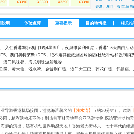
3390
¥3390
¥3390
¥3390
¥3390
香港、澳门、香港1日自由
用说明
体验点评
重要提示
目的地情报
相关推
，入住香港3晚+澳门1晚4星酒店，夜游维多利亚港，香港1.5天自由活动
FS、澳门奥特莱斯+DFS，绝不走其他旅游团购物店(杜绝补站和强制消费
、澳门风味餐、海龙明珠游船晚餐
公园
、黄大仙、浅水湾、金紫荆广场、澳门大三巴、莲花广场、妈祖庙、
专业导游香港机场接团，游览海滨著名的
【浅水湾
】
（约30分钟）。赠送
公园，精彩活动乐不停！到热带雨林天地拜会亚马逊动物,探访亚洲动物
、海狮的演出，还有机动世界动感天地！香港老大街将六、七十年代的绝
北两极珍贵动物！快来乘极地时速过山车，展开冰极世界的冒险之旅！乘